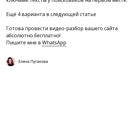
ключами тексты у поисковиков на первом месте.
Ещё 4 варианта в следующей статье
НАВЕРХ
Готова провести видео-разбор вашего сайта
Политика конфиденциальности
абсолютно бесплатно!
Согласие на обработку персональных данных
Пишите мне в
WhatsApp
Елена Пуганова